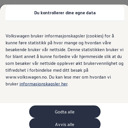
Biler
Tilbehør
Du kontrollerer dine egne data
Sammenlign modeller
Konseptbiler
Gå
Gå direkte til
ID. Polo
direkte
hovedinnhold
ID. Buzz GTX Lang Varebil
Kundeløfter
Volkswagen bruker informasjonskapsler (cookies) for å
til
Kampanjer
kunne føre statistikk på hvor mange og hvordan våre
footer
ID. Polo
ID.3
besøkende bruker vår nettside. Denne statistikken bruker vi
ID.3 Neo
Sulland Mo AS er ansvarlig for innholdet på denne siden.
for blant annet å kunne forbedre vår hjemmeside slik at du
ID.4
(
Personvernerklæring
)
som besøker vår nettside opplever økt brukervennlighet og
ID.7 Tourer
Våre varebiler
tilfredshet i forbindelse med ditt besøk på
Prislister
www.volkswagen.no. Du kan lese mer om hvordan vi
Kampanjer
bruker
informasjonskapsler her
.
ID. Buzz Cargo
Crafter
Leasing
Bilinnredning
Lastsikring
Billån
Godta alle
Bilforsikring
Varebiler med firehjulstrekk
Avvis alle
Proff leasing