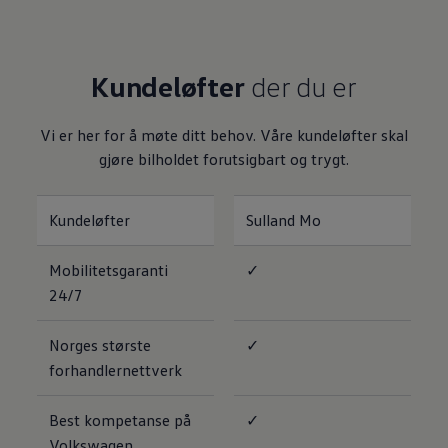
Varsellamper
Digitale tjenester
Connect Shop
Apper og tjenester
Kundeløfter
der du er
App-Connect
Kart og radio
Bilhold
Vi er her for å møte ditt behov. Våre kundeløfter skal
Bilservice
Nybilgaranti
gjøre bilholdet forutsigbart og trygt.
Verkstedtjenester
Veihjelp og bilberging
Service på elbil
Kundeløfter
Sulland Mo
Service for eldre modeller
Serviceavtale
Hvorfor velge merkeverksted
Mobilitetsgaranti
✓
Magasin
24/7
Norges største
✓
forhandlernettverk
Best kompetanse på
✓
Volkswagen