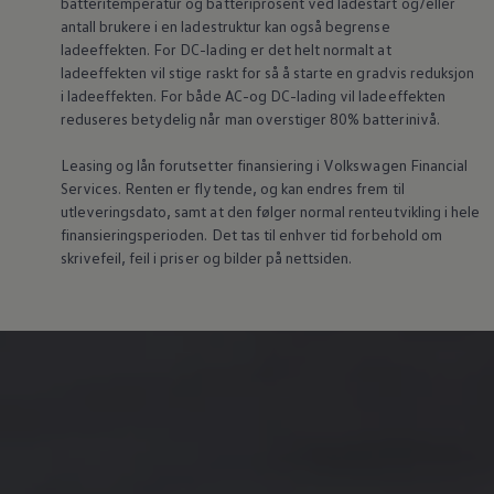
batteritemperatur og batteriprosent ved ladestart og/eller
antall brukere i en ladestruktur kan også begrense
ladeeffekten. For DC-lading er det helt normalt at
ladeeffekten vil stige raskt for så å starte en gradvis reduksjon
i ladeeffekten. For både AC-og DC-lading vil ladeeffekten
reduseres betydelig når man overstiger 80% batterinivå.
Leasing og lån forutsetter finansiering i
Volkswagen
Financial
Services. Renten er flytende, og kan endres frem til
utleveringsdato, samt at den følger normal renteutvikling i hele
finansieringsperioden. Det tas til enhver tid forbehold om
skrivefeil, feil i priser og bilder på nettsiden.