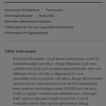
Informasjon til nødetater
Personvern
Informasjonskapsler
Bruksvilkår
Generelle sikkerhetsinstruksjoner
Volkswagen AG (om oss og juridiske informasjon)
Informasjon om tilgjengelighet
Vilkår Volkswagen
Avbildede bilmodeller vist på denne nettsiden kan avvike fra
bilmodellutvalget som tilbys i Norge. Bilene kan også være
avbildet med utstyr som medfører ekstra kostnader eller med
lakkfarger/utstyr som ikke er tilgjengelig for visse
bilmodeller/utstyrsversjoner som tilbys i Norge. Alle bilmodell-
og utstyrspriser, med unntak av priser på våre helelektriske
biler/varebiler med totalpris under 300 000 (som har mva.-
fritak), er oppgitt i norske kroner inkludert mva., vektavgift,
frakt- og leveringsomkostninger levert Oslo. Frakt til
forhandler utenfor Oslo og årsavgift kommer i tillegg.