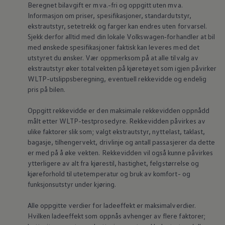
Beregnet bilavgift er mva.-fri og oppgitt uten mva.
Informasjon om priser, spesifikasjoner, standardutstyr,
ekstrautstyr, setetrekk og farger kan endres uten forvarsel.
Sjekk derfor alltid med din lokale
Volkswagen‑forhandler
at bil
med ønskede spesifikasjoner faktisk kan leveres med det
utstyret du ønsker. Vær oppmerksom på at alle tilvalg av
ekstrautstyr øker totalvekten på kjøretøyet som igjen påvirker
WLTP-utslippsberegning, eventuell rekkevidde og endelig
pris på bilen.
Oppgitt rekkevidde er den maksimale rekkevidden oppnådd
målt etter WLTP-testprosedyre. Rekkevidden påvirkes av
ulike faktorer slik som; valgt ekstrautstyr,
nyttelast
, taklast,
bagasje, tilhengervekt, drivlinje og antall passasjerer da dette
er med på å øke vekten. Rekkevidden vil også kunne påvirkes
ytterligere av alt fra kjørestil, hastighet, felgstørrelse og
kjøreforhold til utetemperatur og bruk av komfort- og
funksjonsutstyr under kjøring.
Alle oppgitte verdier for ladeeffekt er maksimalverdier.
Hvilken ladeeffekt som oppnås avhenger av flere faktorer;