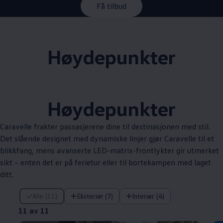
Få tilbud
Høydepunkter
Høydepunkter
Caravelle
frakter passasjerene dine til destinasjonen med stil.
Det slående designet med dynamiske linjer gjør
Caravelle
til et
blikkfang, mens avanserte LED-matrix-frontlykter gir utmerket
sikt – enten det er på ferietur eller til bortekampen med laget
ditt.
11 av 11
Alle (11)
Eksteriør (7)
Interiør (4)
11 av 11