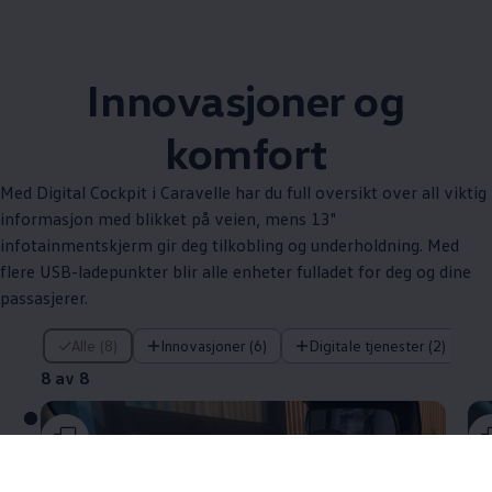
Innovasjoner og
komfort
Med Digital Cockpit i
Caravelle
har du full oversikt over all viktig
informasjon med blikket på veien, mens 13"
infotainmentskjerm gir deg tilkobling og underholdning. Med
flere USB-ladepunkter blir alle enheter fulladet for deg og dine
passasjerer.
8 av 8
Alle (8)
Innovasjoner (6)
Digitale tjenester (2)
8 av 8