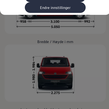
Kundeløfter
Connect Pro
Endre innstillinger
Klimakalkulator
Finansiering
Prislister
Leasing
Billån
Lease eller kjøpe bil
Bilforsikring
Lading
Bredde / Høyde i mm
Ladekort fra Volkswagen
Hjemmelading
Hurtiglading
Ruteplanlegger
Elbillader
Rekkevidde-kalkulator
Ladekalkulator
Oppgitt vs. faktisk rekkevidde
Min Volkswagen
myVolkswagen
Biltilbehør
Programvareoppdateringer
Videoveiledninger
Instruksjonsbok
Kundeinformasjon