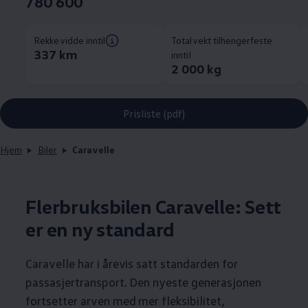
780 600
Rekkevidde inntil
Totalvekt tilhengerfeste
337 km
inntil
2 000 kg
Prisliste (pdf)
Hjem
Biler
Caravelle
Flerbruksbilen
Caravelle
: Sett
er en ny standard
Caravelle
har i årevis satt standarden for
passasjertransport. Den nyeste generasjonen
fortsetter arven med mer fleksibilitet,