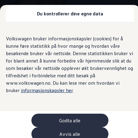
Biler
Nyttekjøretøy
Tilbehør
Du kontrollerer dine egne data
Sammenlign modeller
Konseptbiler
Gå
Gå direkte til
ID. Polo
direkte
hovedinnhold
ID. Buzz GTX Lang Varebil
Tekniske data
Volkswagen bruker informasjonskapsler (cookies) for å
til
Kampanjer
kunne føre statistikk på hvor mange og hvordan våre
footer
ID. Polo
ID.3
besøkende bruker vår nettside. Denne statistikken bruker vi
ID.3 Neo
for blant annet å kunne forbedre vår hjemmeside slik at du
ID.4
Caravelle
som besøker vår nettside opplever økt brukervennlighet og
ID.7 Tourer
Våre varebiler
tilfredshet i forbindelse med ditt besøk på
Prislister
www.volkswagen.no. Du kan lese mer om hvordan vi
Kampanjer
Caravelle
kort utgave
bruker
informasjonskapsler her
.
ID. Buzz Cargo
Crafter
Lengde / Akselavstand / Overheng foran og bak i
Leasing
mm
Bilinnredning
Lastsikring
Billån
Godta alle
Bilforsikring
Varebiler med firehjulstrekk
Avvis alle
Proff leasing