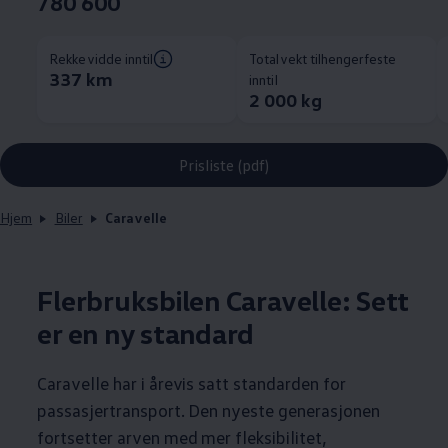
780 600
Rekkevidde inntil
Totalvekt tilhengerfeste
337 km
inntil
2 000 kg
Prisliste (pdf)
Hjem
Biler
Caravelle
Flerbruksbilen
Caravelle
: Sett
er en ny standard
Caravelle
har i årevis satt standarden for
passasjertransport. Den nyeste generasjonen
fortsetter arven med mer fleksibilitet,