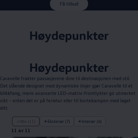
Få tilbud
Høydepunkter
Høydepunkter
Caravelle
frakter passasjerene dine til destinasjonen med stil.
Det slående designet med dynamiske linjer gjør
Caravelle
til et
blikkfang, mens avanserte LED-matrix-frontlykter gir utmerket
sikt – enten det er på ferietur eller til bortekampen med laget
ditt.
11 av 11
Alle (11)
Eksteriør (7)
Interiør (4)
11 av 11