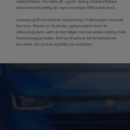
i ladeeffekten. For både AC-og DC-lading vil ladeeffekten
reduseres betydelig når man overstiger 80% batterinivå.
Leasing og lån forutsetter finansiering i
Volkswagen
Financial
Services. Renten er flytende, og kan endres frem til
utleveringsdato, samt at den følger normal renteutvikling i hele
finansieringsperioden. Det tas til enhver tid forbehold om
skrivefeil, feil i priser og bilder på nettsiden.