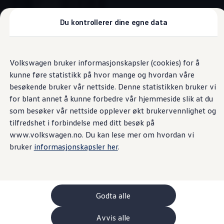
Biler
Nyttekjøretøy
Tilbehør
Du kontrollerer dine egne data
Sammenlign modeller
Konseptbiler
Gå
Gå direkte til
ID. Polo
direkte
hovedinnhold
ID. Buzz GTX Lang Varebil
VW Connect
Volkswagen bruker informasjonskapsler (cookies) for å
til
Kampanjer
kunne føre statistikk på hvor mange og hvordan våre
footer
ID. Polo
ID.3
besøkende bruker vår nettside. Denne statistikken bruker vi
ID.3 Neo
for blant annet å kunne forbedre vår hjemmeside slik at du
ID.4
Tilkoblet
din
Caravelle
som besøker vår nettside opplever økt brukervennlighet og
ID.7 Tourer
Våre varebiler
tilfredshet i forbindelse med ditt besøk på
Prislister
www.volkswagen.no. Du kan lese mer om hvordan vi
Kampanjer
Med online-tjenestene fra VW Connect blir din
Caravelle
en
bruker
informasjonskapsler her
.
ID. Buzz Cargo
digital assistent – for en mer effektiv og avslappet
Crafter
Leasing
arbeidsdag. Med VW Connect kan du dra nytte av en rekke
Bilinnredning
praktiske funksjoner som gjør kjøringen mer komfortabel:
Lastsikring
fra navigasjon til virtuell assistent. Med
Volkswagen
-appen,
Billån
Godta alle
Bilforsikring
er du tilkoblet bilen via smarttelefonen din. Dette betyr at
Varebiler med firehjulstrekk
du enkelt kan holde øye med bilens status, låse eller låse
Avvis alle
Proff leasing