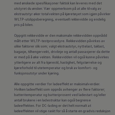
med ønskede spesifikasjoner faktisk kan leveres med det
utstyret du ønsker. Vær oppmerksom på at alle tilvalg av
ekstrautstyr øker totalvekten på kjøretøyet som igjen påvirker
WLTP-utslippsberegning, eventuell rekkevidde og endelig
pris på bilen.
Oppgitt rekkevidde er den maksimale rekkevidden oppnådd
målt etter WLTP-testprosedyre. Rekkevidden påvirkes av
ulike faktorer slik som; valgt ekstrautstyr,
nyttelast
, taklast,
bagasje, tilhengervekt, drivlinje og antall passasjerer da dette
er med på å øke vekten. Rekkevidden vil også kunne påvirkes
ytterligere av alt fra kjørestil, hastighet, felgstørrelse og
kjøreforhold til utetemperatur og bruk av komfort- og
funksjonsutstyr under kjøring.
Alle oppgitte verdier for ladeeffekt er maksimalverdier.
Hvilken ladeeffekt som oppnås avhenger av flere faktorer;
batteritemperatur og batteriprosent ved ladestart og/eller
antall brukere i en ladestruktur kan også begrense
ladeeffekten. For DC-lading er det helt normalt at
ladeeffekten vil stige raskt for så å starte en gradvis reduksjon