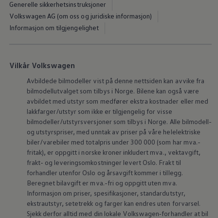
Generelle sikkerhetsinstruksjoner
Varsellamper
Digitale tjenester
Volkswagen AG (om oss og juridiske informasjon)
Connect Shop
Informasjon om tilgjengelighet
Apper og tjenester
App-Connect
Kart og radio
Bilhold
Vilkår Volkswagen
Bilservice
Nybilgaranti
Avbildede bilmodeller vist på denne nettsiden kan avvike fra
Verkstedtjenester
bilmodellutvalget som tilbys i Norge. Bilene kan også være
Veihjelp og bilberging
Service på elbil
avbildet med utstyr som medfører ekstra kostnader eller med
Service for eldre modeller
lakkfarger/utstyr som ikke er tilgjengelig for visse
Serviceavtale
bilmodeller/utstyrsversjoner som tilbys i Norge. Alle bilmodell-
Hvorfor velge merkeverksted
og utstyrspriser, med unntak av priser på våre helelektriske
Magasin
biler/varebiler med totalpris under 300 000 (som har mva.-
fritak), er oppgitt i norske kroner inkludert mva., vektavgift,
frakt- og leveringsomkostninger levert Oslo. Frakt til
forhandler utenfor Oslo og årsavgift kommer i tillegg.
Beregnet bilavgift er mva.-fri og oppgitt uten mva.
Informasjon om priser, spesifikasjoner, standardutstyr,
ekstrautstyr, setetrekk og farger kan endres uten forvarsel.
Sjekk derfor alltid med din lokale
Volkswagen‑forhandler
at bil