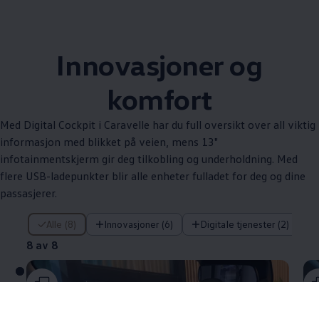
Innovasjoner og
komfort
Med Digital Cockpit i
Caravelle
har du full oversikt over all viktig
informasjon med blikket på veien, mens 13"
infotainmentskjerm gir deg tilkobling og underholdning. Med
flere USB-ladepunkter blir alle enheter fulladet for deg og dine
passasjerer.
8 av 8
Alle (8)
Innovasjoner (6)
Digitale tjenester (2)
8 av 8