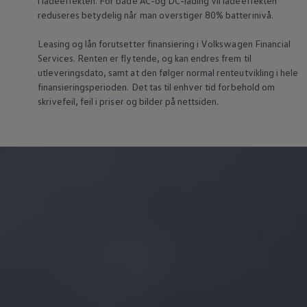
i ladeeffekten. For både AC-og DC-lading vil ladeeffekten
reduseres betydelig når man overstiger 80% batterinivå.
Leasing og lån forutsetter finansiering i
Volkswagen
Financial
Services. Renten er flytende, og kan endres frem til
utleveringsdato, samt at den følger normal renteutvikling i hele
finansieringsperioden. Det tas til enhver tid forbehold om
skrivefeil, feil i priser og bilder på nettsiden.