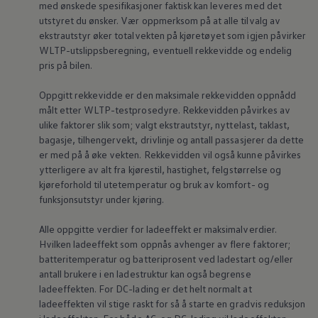
med ønskede spesifikasjoner faktisk kan leveres med det
utstyret du ønsker. Vær oppmerksom på at alle tilvalg av
ekstrautstyr øker totalvekten på kjøretøyet som igjen påvirker
WLTP-utslippsberegning, eventuell rekkevidde og endelig
pris på bilen.
Oppgitt rekkevidde er den maksimale rekkevidden oppnådd
målt etter WLTP-testprosedyre. Rekkevidden påvirkes av
ulike faktorer slik som; valgt ekstrautstyr,
nyttelast
, taklast,
bagasje, tilhengervekt, drivlinje og antall passasjerer da dette
er med på å øke vekten. Rekkevidden vil også kunne påvirkes
ytterligere av alt fra kjørestil, hastighet, felgstørrelse og
kjøreforhold til utetemperatur og bruk av komfort- og
funksjonsutstyr under kjøring.
Alle oppgitte verdier for ladeeffekt er maksimalverdier.
Hvilken ladeeffekt som oppnås avhenger av flere faktorer;
batteritemperatur og batteriprosent ved ladestart og/eller
antall brukere i en ladestruktur kan også begrense
ladeeffekten. For DC-lading er det helt normalt at
ladeeffekten vil stige raskt for så å starte en gradvis reduksjon