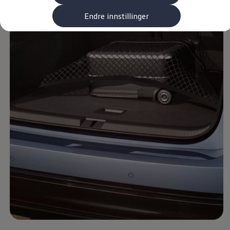
Kundeløfter
Connect Pro
Endre innstillinger
Klimakalkulator
Finansiering
Prislister
Leasing
Billån
Lease eller kjøpe bil
Bilforsikring
Lading
Ladekort fra Volkswagen
Hjemmelading
Hurtiglading
Ruteplanlegger
Elbillader
Rekkevidde-kalkulator
Ladekalkulator
Oppgitt vs. faktisk rekkevidde
Min Volkswagen
myVolkswagen
Biltilbehør
Programvareoppdateringer
Videoveiledninger
Instruksjonsbok
Kundeinformasjon