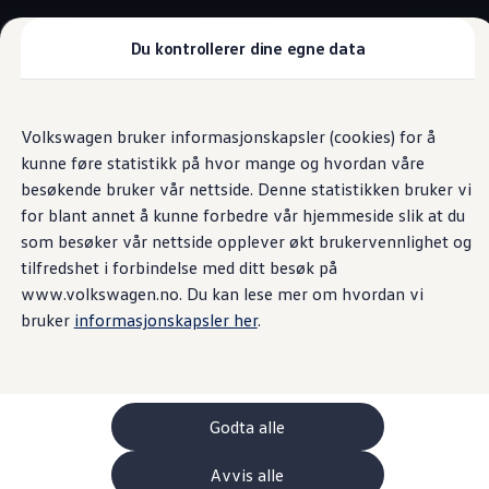
Biler
Tilbehør
Du kontrollerer dine egne data
Sammenlign modeller
Konseptbiler
Gå
Gå direkte til
ID. Polo
direkte
hovedinnhold
ID. Buzz GTX Lang Varebil
Bagasjeromsplass
Volkswagen bruker informasjonskapsler (cookies) for å
til
Kampanjer
kunne føre statistikk på hvor mange og hvordan våre
footer
ID. Polo
ID.3
besøkende bruker vår nettside. Denne statistikken bruker vi
ID.3 Neo
for blant annet å kunne forbedre vår hjemmeside slik at du
ID.4
Mer plass for
som besøker vår nettside opplever økt brukervennlighet og
ID.7 Tourer
Våre varebiler
tilfredshet i forbindelse med ditt besøk på
Prislister
passasjerer og bagasje
www.volkswagen.no. Du kan lese mer om hvordan vi
Kampanjer
bruker
informasjonskapsler her
.
ID. Buzz Cargo
Crafter
Leasing
Bilinnredning
Lastsikring
Billån
Godta alle
Bilforsikring
Varebiler med firehjulstrekk
Avvis alle
Proff leasing