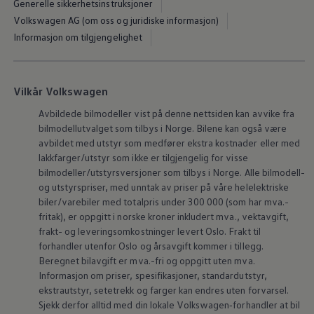
Generelle sikkerhetsinstruksjoner
Volkswagen AG (om oss og juridiske informasjon)
Informasjon om tilgjengelighet
Vilkår Volkswagen
Avbildede bilmodeller vist på denne nettsiden kan avvike fra
bilmodellutvalget som tilbys i Norge. Bilene kan også være
avbildet med utstyr som medfører ekstra kostnader eller med
lakkfarger/utstyr som ikke er tilgjengelig for visse
bilmodeller/utstyrsversjoner som tilbys i Norge. Alle bilmodell-
og utstyrspriser, med unntak av priser på våre helelektriske
biler/varebiler med totalpris under 300 000 (som har mva.-
fritak), er oppgitt i norske kroner inkludert mva., vektavgift,
frakt- og leveringsomkostninger levert Oslo. Frakt til
forhandler utenfor Oslo og årsavgift kommer i tillegg.
Beregnet bilavgift er mva.-fri og oppgitt uten mva.
Informasjon om priser, spesifikasjoner, standardutstyr,
ekstrautstyr, setetrekk og farger kan endres uten forvarsel.
Sjekk derfor alltid med din lokale
Volkswagen‑forhandler
at bil