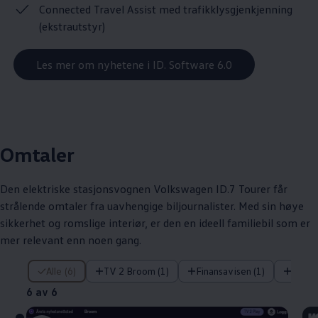
Connected Travel Assist med trafikklysgjenkjenning
(ekstrautstyr)
Les mer om nyhetene i ID. Software 6.0
Omtaler
Den elektriske stasjonsvognen
Volkswagen
ID.7 Tourer får
strålende omtaler fra uavhengige biljournalister. Med sin høye
sikkerhet og romslige interiør, er den en ideell familiebil som er
mer relevant enn noen gang.
6 av 6
Alle (6)
TV 2 Broom (1)
Finansavisen (1)
Klikk (
6 av 6