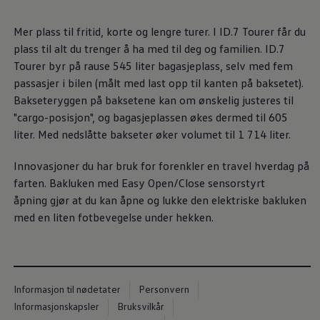
Varsellamper
Digitale tjenester
Mer plass til fritid, korte og lengre turer. I ID.7 Tourer får du
Connect Shop
Apper og tjenester
plass til alt du trenger å ha med til deg og familien. ID.7
App-Connect
Tourer byr på rause 545 liter bagasjeplass, selv med fem
Kart og radio
passasjer i bilen (målt med last opp til kanten på baksetet).
Bilhold
Bilservice
Bakseteryggen på baksetene kan om ønskelig justeres til
Nybilgaranti
"cargo-posisjon", og bagasjeplassen økes dermed til 605
Verkstedtjenester
liter. Med nedslåtte bakseter øker volumet til 1 714 liter.
Veihjelp og bilberging
Service på elbil
Service for eldre modeller
Innovasjoner du har bruk for forenkler en travel hverdag på
Serviceavtale
farten. Bakluken med Easy Open/Close sensorstyrt
Hvorfor velge merkeverksted
åpning gjør at du kan åpne og lukke den elektriske bakluken
Magasin
med en liten fotbevegelse under hekken.
Informasjon til nødetater
Personvern
Informasjonskapsler
Bruksvilkår