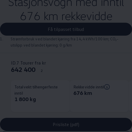
Stasjonsvogn med inntil
676 km rekkevidde
Få tilpasset tilbud
1.
Strømforbruk ved blandet kjøring fra 14,4 kWh/100 km; CO₂-
utslipp ved blandet kjøring: 0 g/km
ID.7 Tourer fra kr
642 400
2
Totalvekt tilhengerfeste
Rekkevidde inntil
676 km
inntil
1 800 kg
Prisliste (pdf)