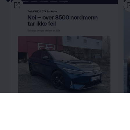
«ID.7 tilbyr god plass, kjørekomfort og
«G
effektiv hurtiglading.»
– Broom TV 2
my