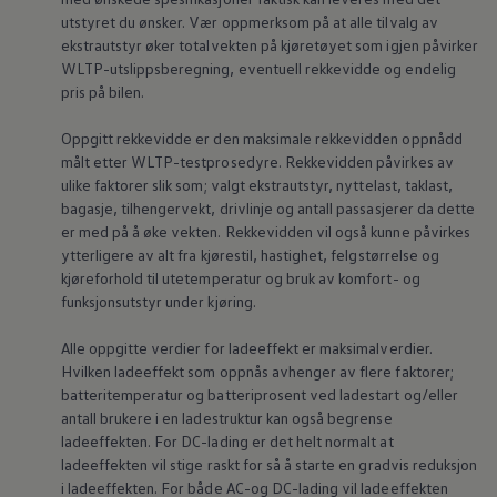
utstyret du ønsker. Vær oppmerksom på at alle tilvalg av
ekstrautstyr øker totalvekten på kjøretøyet som igjen påvirker
WLTP-utslippsberegning, eventuell rekkevidde og endelig
pris på bilen.
Oppgitt rekkevidde er den maksimale rekkevidden oppnådd
målt etter WLTP-testprosedyre. Rekkevidden påvirkes av
ulike faktorer slik som; valgt ekstrautstyr,
nyttelast
, taklast,
bagasje, tilhengervekt, drivlinje og antall passasjerer da dette
er med på å øke vekten. Rekkevidden vil også kunne påvirkes
ytterligere av alt fra kjørestil, hastighet, felgstørrelse og
kjøreforhold til utetemperatur og bruk av komfort- og
funksjonsutstyr under kjøring.
Alle oppgitte verdier for ladeeffekt er maksimalverdier.
Hvilken ladeeffekt som oppnås avhenger av flere faktorer;
batteritemperatur og batteriprosent ved ladestart og/eller
antall brukere i en ladestruktur kan også begrense
ladeeffekten. For DC-lading er det helt normalt at
ladeeffekten vil stige raskt for så å starte en gradvis reduksjon
i ladeeffekten. For både AC-og DC-lading vil ladeeffekten