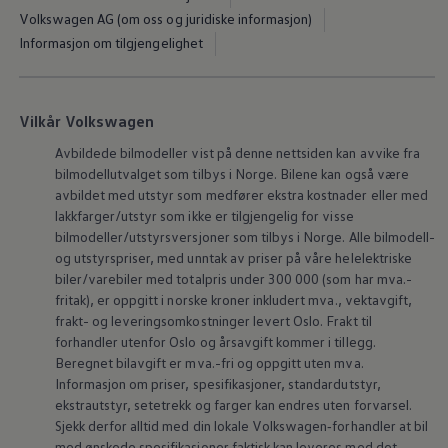
Volkswagen AG (om oss og juridiske informasjon)
Informasjon om tilgjengelighet
Vilkår Volkswagen
Avbildede bilmodeller vist på denne nettsiden kan avvike fra
bilmodellutvalget som tilbys i Norge. Bilene kan også være
avbildet med utstyr som medfører ekstra kostnader eller med
lakkfarger/utstyr som ikke er tilgjengelig for visse
bilmodeller/utstyrsversjoner som tilbys i Norge. Alle bilmodell-
og utstyrspriser, med unntak av priser på våre helelektriske
biler/varebiler med totalpris under 300 000 (som har mva.-
fritak), er oppgitt i norske kroner inkludert mva., vektavgift,
frakt- og leveringsomkostninger levert Oslo. Frakt til
forhandler utenfor Oslo og årsavgift kommer i tillegg.
Beregnet bilavgift er mva.-fri og oppgitt uten mva.
Informasjon om priser, spesifikasjoner, standardutstyr,
ekstrautstyr, setetrekk og farger kan endres uten forvarsel.
Sjekk derfor alltid med din lokale
Volkswagen‑forhandler
at bil
med ønskede spesifikasjoner faktisk kan leveres med det