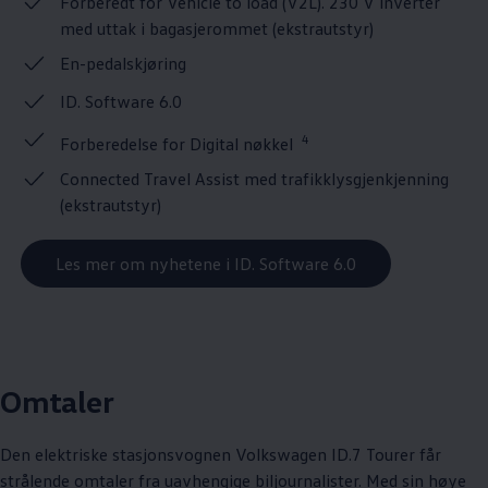
Forberedt for Vehicle to load (V2L). 230 V inverter
med uttak i bagasjerommet (ekstrautstyr)
En-pedalskjøring
ID. Software 6.0
4
Forberedelse for Digital nøkkel
Connected Travel Assist med trafikklysgjenkjenning
(ekstrautstyr)
Les mer om nyhetene i ID. Software 6.0
Omtaler
Den elektriske stasjonsvognen
Volkswagen
ID.7 Tourer får
strålende omtaler fra uavhengige biljournalister. Med sin høye