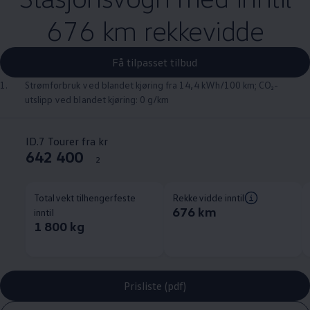
676 km rekkevidde
Få tilpasset tilbud
1.
Strømforbruk ved blandet kjøring fra 14,4 kWh/100 km; CO₂-
utslipp ved blandet kjøring: 0 g/km
ID.7 Tourer fra kr
642 400
2
Totalvekt tilhengerfeste
Rekkevidde inntil
676 km
inntil
1 800 kg
Prisliste (pdf)