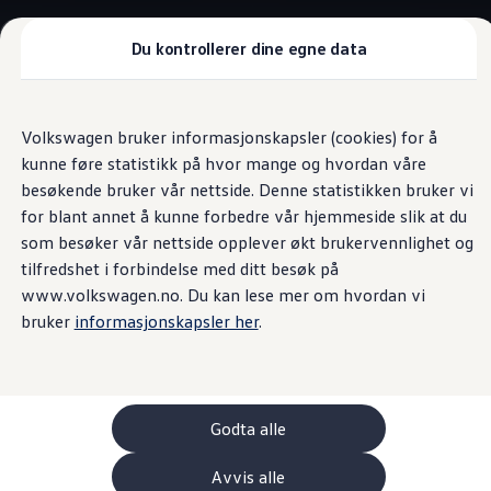
Biler
Tilbehør
Du kontrollerer dine egne data
Sammenlign modeller
Konseptbiler
Gå
Gå direkte til
ID. Polo
direkte
hovedinnhold
ID. Buzz GTX Lang Varebil
4MOTION
firehjulstrekk
Volkswagen bruker informasjonskapsler (cookies) for å
til
Kampanjer
kunne føre statistikk på hvor mange og hvordan våre
footer
ID. Polo
ID.3
besøkende bruker vår nettside. Denne statistikken bruker vi
ID.3 Neo
for blant annet å kunne forbedre vår hjemmeside slik at du
ID.4
Firehjulstrekk med to
som besøker vår nettside opplever økt brukervennlighet og
ID.7 Tourer
Våre varebiler
tilfredshet i forbindelse med ditt besøk på
Prislister
elektriske motorer
www.volkswagen.no. Du kan lese mer om hvordan vi
Kampanjer
bruker
informasjonskapsler her
.
ID. Buzz Cargo
Crafter
Leasing
Bilinnredning
Lastsikring
Billån
Godta alle
Bilforsikring
Varebiler med firehjulstrekk
Avvis alle
Proff leasing