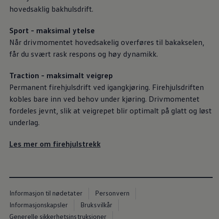
Varsellamper
hovedsaklig bakhulsdrift.
Digitale tjenester
Connect Shop
Sport - maksimal ytelse
Apper og tjenester
App-Connect
Når drivmomentet hovedsakelig overføres til bakakselen,
Kart og radio
får du svært rask respons og høy dynamikk.
Bilhold
Bilservice
Traction - maksimalt veigrep
Nybilgaranti
Verkstedtjenester
Permanent firehjulsdrift ved igangkjøring. Firehjulsdriften
Veihjelp og bilberging
kobles bare inn ved behov under kjøring. Drivmomentet
Service på elbil
fordeles jevnt, slik at veigrepet blir optimalt på glatt og løst
Service for eldre modeller
Serviceavtale
underlag.
Hvorfor velge merkeverksted
Magasin
Les mer om firehjulstrekk
Informasjon til nødetater
Personvern
Informasjonskapsler
Bruksvilkår
Generelle sikkerhetsinstruksjoner