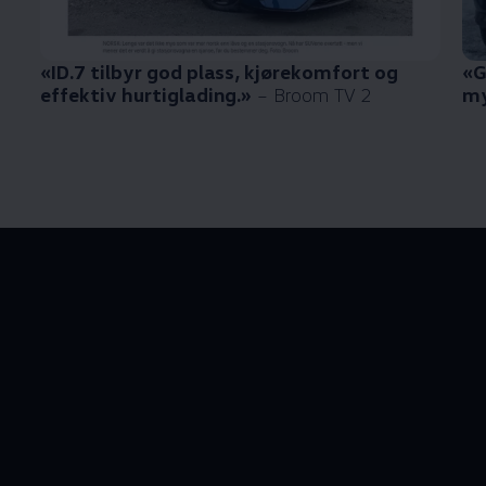
«ID.7 tilbyr god plass, kjørekomfort og
«G
effektiv hurtiglading.»
– Broom TV 2
my
--:--