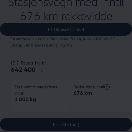
Stasjonsvogn med inntil
676 km rekkevidde
Få tilpasset tilbud
1.
Strømforbruk ved blandet kjøring fra 14,4 kWh/100 km; CO₂-
utslipp ved blandet kjøring: 0 g/km
ID.7 Tourer fra kr
642 400
2
Totalvekt tilhengerfeste
Rekkevidde inntil
676 km
inntil
1 800 kg
Prisliste (pdf)