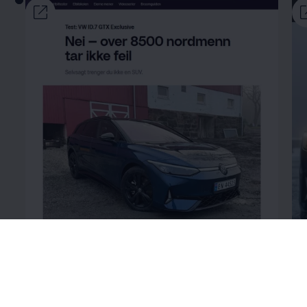
«ID.7 tilbyr god plass, kjørekomfort og
«G
effektiv hurtiglading.»
– Broom TV 2
my