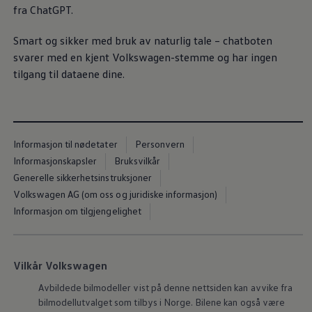
Varsellamper
fra ChatGPT.
Digitale tjenester
Connect Shop
Smart og sikker med bruk av naturlig tale – chatboten
Apper og tjenester
svarer med en kjent
Volkswagen
-stemme og har ingen
App-Connect
Kart og radio
tilgang til dataene dine.
Bilhold
Bilservice
Nybilgaranti
Verkstedtjenester
Veihjelp og bilberging
Informasjon til nødetater
Personvern
Service på elbil
Service for eldre modeller
Informasjonskapsler
Bruksvilkår
Serviceavtale
Generelle sikkerhetsinstruksjoner
Hvorfor velge merkeverksted
Volkswagen AG (om oss og juridiske informasjon)
Magasin
Informasjon om tilgjengelighet
Vilkår Volkswagen
Avbildede bilmodeller vist på denne nettsiden kan avvike fra
bilmodellutvalget som tilbys i Norge. Bilene kan også være