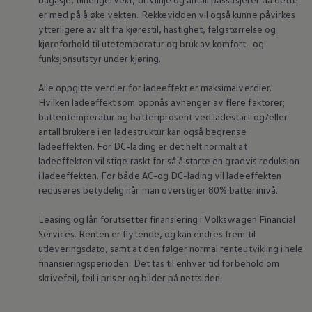
er med på å øke vekten. Rekkevidden vil også kunne påvirkes
ytterligere av alt fra kjørestil, hastighet, felgstørrelse og
kjøreforhold til utetemperatur og bruk av komfort- og
funksjonsutstyr under kjøring.
Alle oppgitte verdier for ladeeffekt er maksimalverdier.
Hvilken ladeeffekt som oppnås avhenger av flere faktorer;
batteritemperatur og batteriprosent ved ladestart og/eller
antall brukere i en ladestruktur kan også begrense
ladeeffekten. For DC-lading er det helt normalt at
ladeeffekten vil stige raskt for så å starte en gradvis reduksjon
i ladeeffekten. For både AC-og DC-lading vil ladeeffekten
reduseres betydelig når man overstiger 80% batterinivå.
Leasing og lån forutsetter finansiering i
Volkswagen
Financial
Services. Renten er flytende, og kan endres frem til
utleveringsdato, samt at den følger normal renteutvikling i hele
finansieringsperioden. Det tas til enhver tid forbehold om
skrivefeil, feil i priser og bilder på nettsiden.