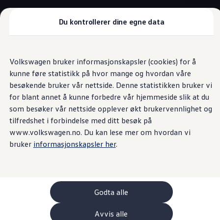
Biler
Tilbehør
Du kontrollerer dine egne data
Sammenlign modeller
Konseptbiler
Gå
Gå direkte til
ID. Polo
direkte
hovedinnhold
ID. Buzz GTX Lang Varebil
Virtuell assistent
Volkswagen bruker informasjonskapsler (cookies) for å
til
Kampanjer
kunne føre statistikk på hvor mange og hvordan våre
footer
ID. Polo
ID.3
besøkende bruker vår nettside. Denne statistikken bruker vi
ID.3 Neo
for blant annet å kunne forbedre vår hjemmeside slik at du
ID.4
Betjen flere funksjoner
som besøker vår nettside opplever økt brukervennlighet og
ID.7 Tourer
Våre varebiler
tilfredshet i forbindelse med ditt besøk på
Prislister
med stemmen
www.volkswagen.no. Du kan lese mer om hvordan vi
Kampanjer
bruker
informasjonskapsler her
.
ID. Buzz Cargo
Crafter
Leasing
Bilinnredning
Lastsikring
Billån
Godta alle
Bilforsikring
Varebiler med firehjulstrekk
Avvis alle
Proff leasing