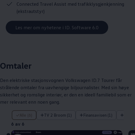
Connected Travel Assist med trafikklysgjenkjenning
(ekstrautstyr)
Les mer om nyhetene i ID. Software 6.0
Omtaler
Den elektriske stasjonsvognen
Volkswagen
ID.7 Tourer får
strålende omtaler fra uavhengige biljournalister. Med sin høye
sikkerhet og romslige interiør, er den en ideell familiebil som er
mer relevant enn noen gang.
6 av 6
Alle (6)
TV 2 Broom (1)
Finansavisen (1)
Klikk (
6 av 6