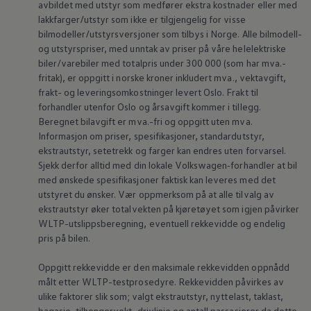
avbildet med utstyr som medfører ekstra kostnader eller med
lakkfarger/utstyr som ikke er tilgjengelig for visse
bilmodeller/utstyrsversjoner som tilbys i Norge. Alle bilmodell-
og utstyrspriser, med unntak av priser på våre helelektriske
biler/varebiler med totalpris under 300 000 (som har mva.-
fritak), er oppgitt i norske kroner inkludert mva., vektavgift,
frakt- og leveringsomkostninger levert Oslo. Frakt til
forhandler utenfor Oslo og årsavgift kommer i tillegg.
Beregnet bilavgift er mva.-fri og oppgitt uten mva.
Informasjon om priser, spesifikasjoner, standardutstyr,
ekstrautstyr, setetrekk og farger kan endres uten forvarsel.
Sjekk derfor alltid med din lokale
Volkswagen‑forhandler
at bil
med ønskede spesifikasjoner faktisk kan leveres med det
utstyret du ønsker. Vær oppmerksom på at alle tilvalg av
ekstrautstyr øker totalvekten på kjøretøyet som igjen påvirker
WLTP-utslippsberegning, eventuell rekkevidde og endelig
pris på bilen.
Oppgitt rekkevidde er den maksimale rekkevidden oppnådd
målt etter WLTP-testprosedyre. Rekkevidden påvirkes av
ulike faktorer slik som; valgt ekstrautstyr,
nyttelast
, taklast,
bagasje, tilhengervekt, drivlinje og antall passasjerer da dette