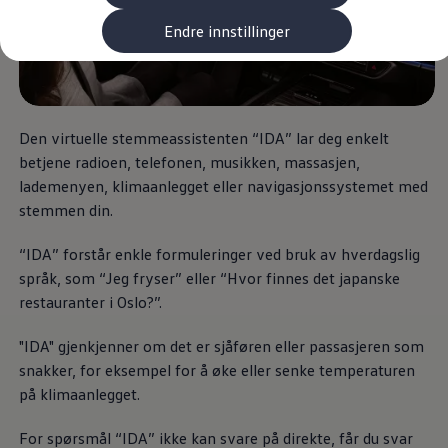
Kundeløfter
Connect Pro
Endre innstillinger
Klimakalkulator
Finansiering
Prislister
Leasing
Billån
Lease eller kjøpe bil
Den virtuelle stemmeassistenten “IDA” lar deg enkelt
Bilforsikring
betjene radioen, telefonen, musikken, massasjen,
Lading
lademenyen, klimaanlegget eller navigasjonssystemet med
Ladekort fra Volkswagen
Hjemmelading
stemmen din.
Hurtiglading
Ruteplanlegger
“IDA” forstår enkle formuleringer ved bruk av hverdagslig
Elbillader
språk, som “Jeg fryser” eller “Hvor finnes det japanske
Rekkevidde-kalkulator
Ladekalkulator
restauranter i Oslo?”.
Oppgitt vs. faktisk rekkevidde
Min Volkswagen
"IDA" gjenkjenner om det er sjåføren eller passasjeren som
myVolkswagen
Biltilbehør
snakker, for eksempel for å øke eller senke temperaturen
Programvareoppdateringer
på klimaanlegget.
Videoveiledninger
Instruksjonsbok
For spørsmål “IDA” ikke kan svare på direkte, får du svar
Kundeinformasjon