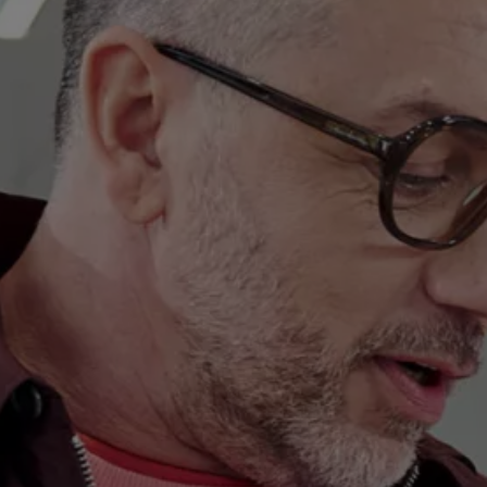
Varsellamper
Digitale tjenester
Connect Shop
Apper og tjenester
App-Connect
Kart og radio
Bilhold
Bilservice
Nybilgaranti
Verkstedtjenester
Veihjelp og bilberging
Service på elbil
Service for eldre modeller
Serviceavtale
Hvorfor velge merkeverksted
Magasin