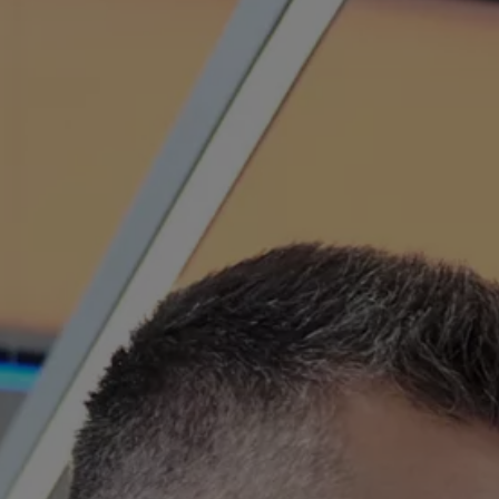
Kundeløfter
Connect Pro
Klimakalkulator
Finansiering
Prislister
Leasing
Billån
Lease eller kjøpe bil
Bilforsikring
Lading
Ladekort fra Volkswagen
Hjemmelading
Hurtiglading
Ruteplanlegger
Elbillader
Rekkevidde-kalkulator
Ladekalkulator
Oppgitt vs. faktisk rekkevidde
Min Volkswagen
myVolkswagen
Biltilbehør
Programvareoppdateringer
Videoveiledninger
Instruksjonsbok
Kundeinformasjon