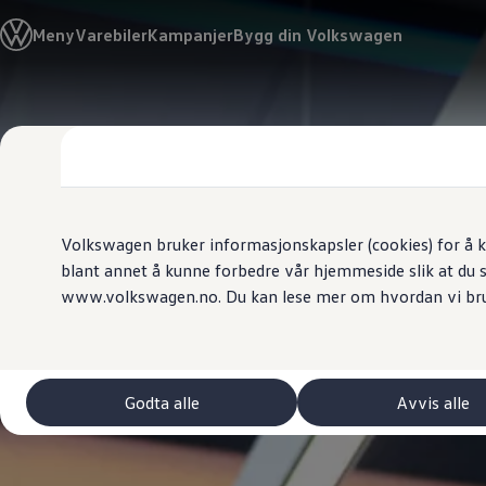
Biler
Meny
Varebiler
Kampanjer
Bygg din Volkswagen
Tilbehør
Sammenlign modeller
Konseptbiler
ID. Polo
Gå
Gå direkte til
ID. Buzz GTX Lang Varebil
direkte
hovedinnhold
Kampanjer
til
ID. Polo
footer
ID.3
ID.3 Neo
ID.4
ID.7 Tourer
Volkswagen bruker informasjonskapsler (cookies) for å k
Våre varebiler
blant annet å kunne forbedre vår hjemmeside slik at du 
Prislister
www.volkswagen.no. Du kan lese mer om hvordan vi br
Kampanjer
ID. Buzz Cargo
Crafter
Leasing
Bilinnredning
Lastsikring
Godta alle
Avvis alle
Billån
Bilforsikring
Varebiler med firehjulstrekk
Proff leasing